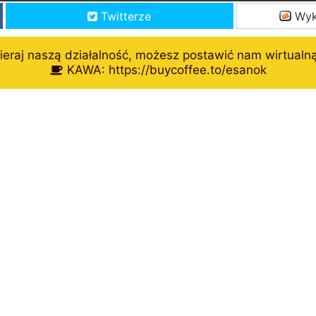
Twitterze
Wyk
eraj naszą działalność, możesz postawić nam wirtualn
KAWA: https://buycoffee.to/esanok