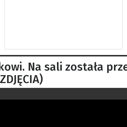
owi. Na sali została prz
ZDJĘCIA)