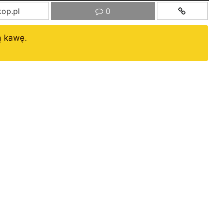
op.pl
0
ą kawę.