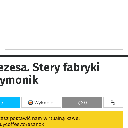
esa. Stery fabryki
zymonik
ze
Wykop.pl
0
żesz postawić nam wirtualną kawę.
uycoffee.to/esanok