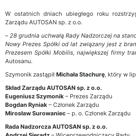
W ostatnich dniach ubiegłego roku rozstrzy
Zarządu AUTOSAN sp. z o.o.
–
28 grudnia uchwałą Rady Nadzorczej na stan
Nowy Prezes Spółki od lat związany jest z bra
Prezesem Spółki Mobilis, największej firmy tr
Autosanu.
Szymonik zastąpił
Michała Stachurę
, który w li
Skład Zarządu AUTOSAN sp. z o.o.
Eugeniusz Szymonik
– Prezes Zarządu
Bogdan Ryniak
– Członek Zarządu
Mirosław Surowaniec
– p. o. Członek Zarządu
Rada Nadzorcza AUTOSAN sp. z o.o.
Andrzej Sieradz
– Wiceprzewodniczący Rady