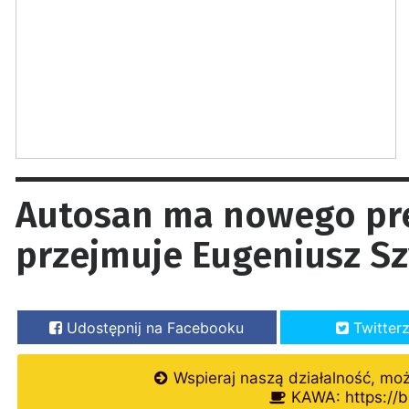
Autosan ma nowego prez
przejmuje Eugeniusz S
Udostępnij na Facebooku
Twitter
Wspieraj naszą działalność, mo
KAWA: https://b