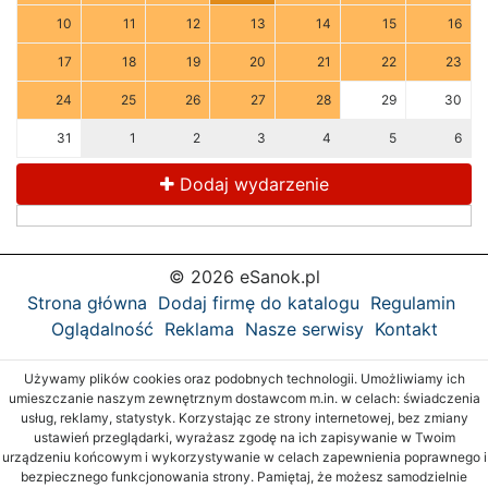
10
11
12
13
14
15
16
17
18
19
20
21
22
23
24
25
26
27
28
29
30
31
1
2
3
4
5
6
Dodaj wydarzenie
© 2026 eSanok.pl
Strona główna
Dodaj firmę do katalogu
Regulamin
Oglądalność
Reklama
Nasze serwisy
Kontakt
Używamy plików cookies oraz podobnych technologii. Umożliwiamy ich
umieszczanie naszym zewnętrznym dostawcom m.in. w celach: świadczenia
usług, reklamy, statystyk. Korzystając ze strony internetowej, bez zmiany
ustawień przeglądarki, wyrażasz zgodę na ich zapisywanie w Twoim
urządzeniu końcowym i wykorzystywanie w celach zapewnienia poprawnego i
bezpiecznego funkcjonowania strony. Pamiętaj, że możesz samodzielnie