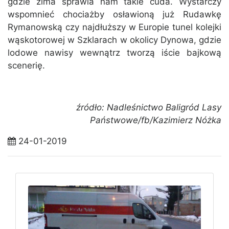
gdzie zima sprawia nam takie cuda. Wystarczy
wspomnieć chociażby osławioną już Rudawkę
Rymanowską czy najdłuższy w Europie tunel kolejki
wąskotorowej w Szklarach w okolicy Dynowa, gdzie
lodowe nawisy wewnątrz tworzą iście bajkową
scenerię.
źródło: Nadleśnictwo Baligród Lasy
Państwowe/fb/Kazimierz Nóżka
24-01-2019