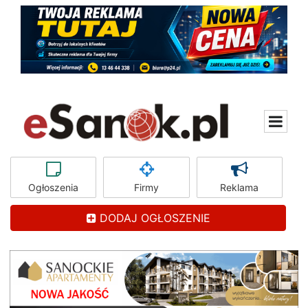
Ogłoszenia
Firmy
Reklama
DODAJ OGŁOSZENIE