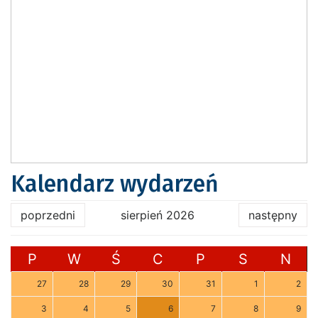
Kalendarz wydarzeń
poprzedni
sierpień 2026
następny
P
W
Ś
C
P
S
N
27
28
29
30
31
1
2
3
4
5
6
7
8
9