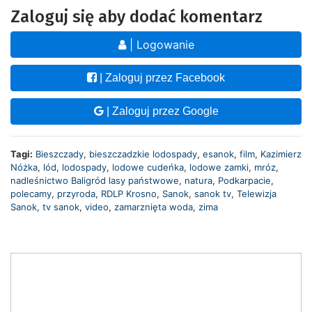
Zaloguj się aby dodać komentarz
| Logowanie
| Zaloguj przez Facebook
| Zaloguj przez Google
Tagi:
Bieszczady
,
bieszczadzkie lodospady
,
esanok
,
film
,
Kazimierz
Nóżka
,
lód
,
lodospady
,
lodowe cudeńka
,
lodowe zamki
,
mróz
,
nadleśnictwo Baligród lasy państwowe
,
natura
,
Podkarpacie
,
polecamy
,
przyroda
,
RDLP Krosno
,
Sanok
,
sanok tv
,
Telewizja
Sanok
,
tv sanok
,
video
,
zamarznięta woda
,
zima