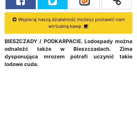
Wspieraj naszą działalność możesz postawić nam
wirtualną kawę:
BIESZCZADY / PODKARPACIE. Lodospady można
odnaleźć także w Bieszczadach. Zima
dysponująca mrozem potrafi uczynić takie
lodowe cuda.