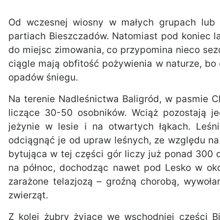
Od wczesnej wiosny w małych grupach lub
partiach Bieszczadów. Natomiast pod koniec l
do miejsc zimowania, co przypomina nieco se
ciągle mają obfitość pożywienia w naturze, bo
opadów śniegu.
Na terenie Nadleśnictwa Baligród, w pasmie 
liczące 30-50 osobników. Wciąż pozostają j
jeżynie w lesie i na otwartych łąkach. Leśn
odciągnąć je od upraw leśnych, ze względu na
bytująca w tej części gór liczy już ponad 300
na północ, dochodząc nawet pod Lesko w okol
zarażone telazjozą – groźną chorobą, wywoła
zwierząt.
Z kolei żubry żyjące we wschodniej części 