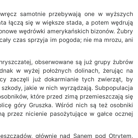
 wręcz samotnie przebywają one w wyższych
ata łączą się w większe stada, a potem wędrują
zonowe wędrówki amerykańskich bizonów. Żubry
 cały czas sprzyja im pogoda; nie ma mrozu, ani
Chryszczatej, obserwowane są już grupy żubrów
ednak w wyżej położnych dolinach, żerując na
icy zaczęli już dokarmianie tych zwierząt, by
 szkody, jakie w nich wyrządzają. Subpopulacja
 osobników, które przed zimą przemieszczają się
icę góry Gruszka. Wśród nich są też osobniki
ną przez nicienie pasożytujące w gałce ocznej
Bieszczadów, głównie nad Sanem pod Otrytem,