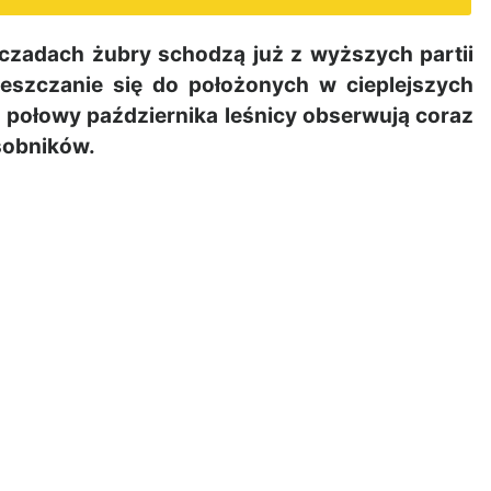
zadach żubry schodzą już z wyższych partii
ieszczanie się do położonych w cieplejszych
d połowy października leśnicy obserwują coraz
osobników.