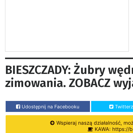
BIESZCZADY: Żubry wędr
zimowania. ZOBACZ wyj
Udostępnij na Facebooku
Twitter
Wspieraj naszą działalność, mo
KAWA: https://b