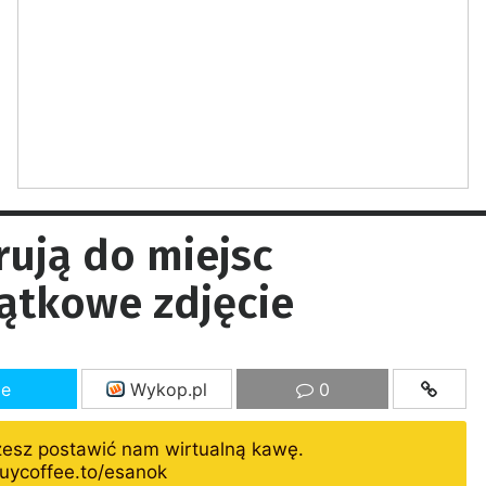
ują do miejsc
ątkowe zdjęcie
ze
Wykop.pl
0
żesz postawić nam wirtualną kawę.
uycoffee.to/esanok