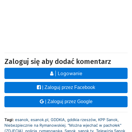
Zaloguj się aby dodać komentarz
| Logowanie
| Zaloguj przez Facebook
| Zaloguj przez Google
Tagi:
esanok
,
esanok.pl
,
GDDKiA
,
gddkia rzeszów
,
KPP Sanok
,
Niebezpiecznie na Rymanowskiej. "Można wjechać w pachołek"
(ZDJĘCIA)
,
policja
,
rymanowska
,
Sanok
,
sanok tv
,
Telewizja Sanok
,