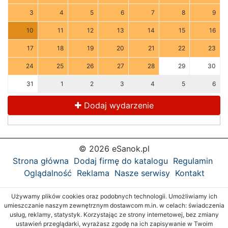
3
4
5
6
7
8
9
10
11
12
13
14
15
16
17
18
19
20
21
22
23
24
25
26
27
28
29
30
31
1
2
3
4
5
6
Dodaj wydarzenie
© 2026 eSanok.pl
Strona główna
Dodaj firmę do katalogu
Regulamin
Oglądalność
Reklama
Nasze serwisy
Kontakt
Używamy plików cookies oraz podobnych technologii. Umożliwiamy ich
umieszczanie naszym zewnętrznym dostawcom m.in. w celach: świadczenia
usług, reklamy, statystyk. Korzystając ze strony internetowej, bez zmiany
ustawień przeglądarki, wyrażasz zgodę na ich zapisywanie w Twoim