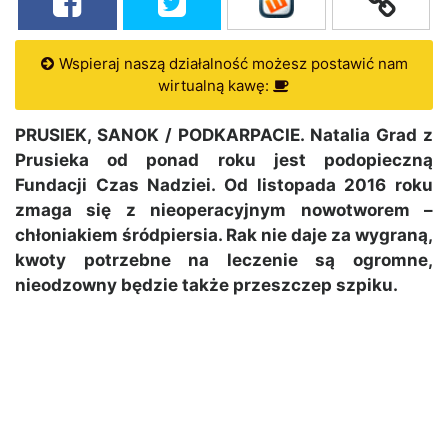
Wspieraj naszą działalność możesz postawić nam
wirtualną kawę:
PRUSIEK, SANOK / PODKARPACIE. Natalia Grad z
Prusieka od ponad roku jest podopieczną
Fundacji Czas Nadziei. Od listopada 2016 roku
zmaga się z nieoperacyjnym nowotworem –
chłoniakiem śródpiersia. Rak nie daje za wygraną,
kwoty potrzebne na leczenie są ogromne,
nieodzowny będzie także przeszczep szpiku.