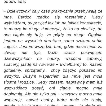
odpowiada:
–
Dziewczynki cały czas praktycznie przebywają ze
mną. Bardzo rzadko się rozstajemy. Kiedy
wyjeżdżam, by przyjąć lek lub na jakieś konsultacje,
to muszę im długo tłumaczyć, że to na chwilkę, bo
one ciągle się boją, że pójdę na długo. Ogólnie
jestem na wysokich obrotach, sama szukam sobie
zajęcia. Jestem wszędzie tam, gdzie może mnie za
chwilę nie być. Dużo czasu poświęcam
dziewczynkom na naukę, wspólne zabawy,
spacery, jazdę na rowerze – uwielbiamy to. Razem
gotujemy, sprzątamy… chcę zdążyć pokazać im
wszytko. Dużym wsparciem dla mnie jest moja
siostra i rodzice. Kiedy czasami naprawdę mam już
wszystkiego dosyć, oni ciągle mocno mnie
dopingują. Ale nie tylko oni – wszyscy mocno mnie
wspierają, nawet osoby, które mnie nie znają,
pytają, jak się czuję i mówią, żebym się nigdy nie