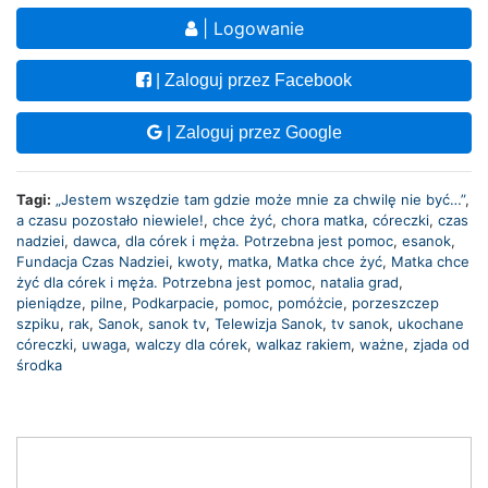
| Logowanie
| Zaloguj przez Facebook
| Zaloguj przez Google
Tagi:
„Jestem wszędzie tam gdzie może mnie za chwilę nie być…”
,
a czasu pozostało niewiele!
,
chce żyć
,
chora matka
,
córeczki
,
czas
nadziei
,
dawca
,
dla córek i męża. Potrzebna jest pomoc
,
esanok
,
Fundacja Czas Nadziei
,
kwoty
,
matka
,
Matka chce żyć
,
Matka chce
żyć dla córek i męża. Potrzebna jest pomoc
,
natalia grad
,
pieniądze
,
pilne
,
Podkarpacie
,
pomoc
,
pomóżcie
,
porzeszczep
szpiku
,
rak
,
Sanok
,
sanok tv
,
Telewizja Sanok
,
tv sanok
,
ukochane
córeczki
,
uwaga
,
walczy dla córek
,
walkaz rakiem
,
ważne
,
zjada od
środka