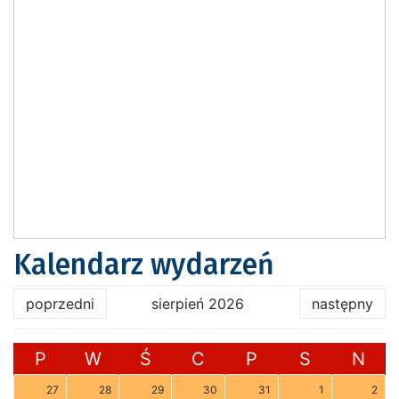
Kalendarz wydarzeń
poprzedni
sierpień 2026
następny
P
W
Ś
C
P
S
N
27
28
29
30
31
1
2