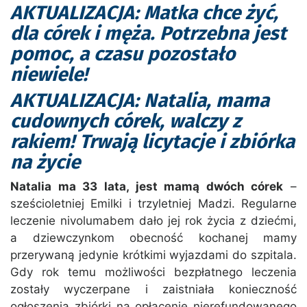
AKTUALIZACJA: Matka chce żyć,
dla córek i męża. Potrzebna jest
pomoc, a czasu pozostało
niewiele!
AKTUALIZACJA: Natalia, mama
cudownych córek, walczy z
rakiem! Trwają licytacje i zbiórka
na życie
Natalia ma 33 lata, jest mamą dwóch córek
–
sześcioletniej Emilki i trzyletniej Madzi. Regularne
leczenie nivolumabem dało jej rok życia z dziećmi,
a dziewczynkom obecność kochanej mamy
przerywaną jedynie krótkimi wyjazdami do szpitala.
Gdy rok temu możliwości bezpłatnego leczenia
zostały wyczerpane i zaistniała konieczność
ogłoszenia zbiórki na opłacenie nierefundowanego