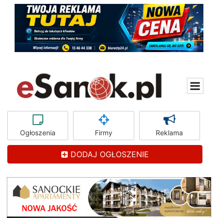
Ogłoszenia
Firmy
Reklama
DODAJ OGŁOSZENIE