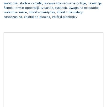
waleczne
,
słodkie cegiełki
,
sprawa zgłoszona na policję
,
Telewizja
Sanok
,
termin opoeracji
,
tv sanok
,
tvsanok
,
uwaga na oszustów
,
waleczne serce
,
zbiórka pieniędzy
,
zbiórki dla małego
sanoczanina
,
zbiórki do puszek
,
zbiórki pieniędzy