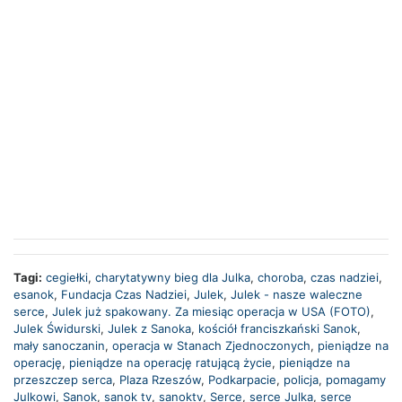
Tagi:
cegiełki
,
charytatywny bieg dla Julka
,
choroba
,
czas nadziei
,
esanok
,
Fundacja Czas Nadziei
,
Julek
,
Julek - nasze waleczne
serce
,
Julek już spakowany. Za miesiąc operacja w USA (FOTO)
,
Julek Świdurski
,
Julek z Sanoka
,
kościół franciszkański Sanok
,
mały sanoczanin
,
operacja w Stanach Zjednoczonych
,
pieniądze na
operację
,
pieniądze na operację ratującą życie
,
pieniądze na
przeszczep serca
,
Plaza Rzeszów
,
Podkarpacie
,
policja
,
pomagamy
Julkowi
,
Sanok
,
sanok tv
,
sanoktv
,
Serce
,
serce Julka
,
serce