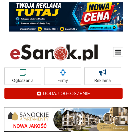
Ogłoszenia
Firmy
Reklama
DODAJ OGŁOSZENIE