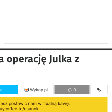
 operację Julka z
ze
Wykop.pl
0
żesz postawić nam wirtualną kawę.
uycoffee.to/esanok