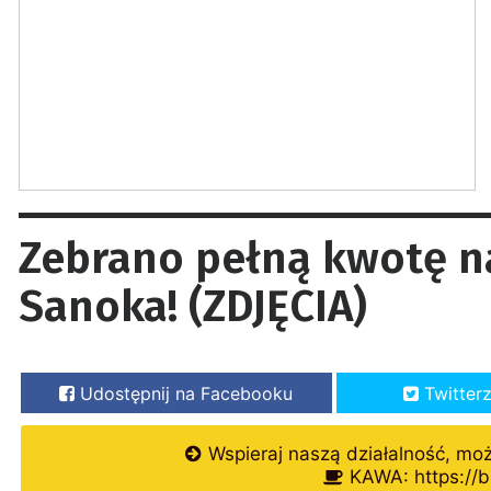
Zebrano pełną kwotę na
Sanoka! (ZDJĘCIA)
Udostępnij na Facebooku
Twitter
Wspieraj naszą działalność, mo
KAWA: https://b