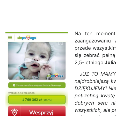
Na ten moment 
zaangażowaniu w
przede wszystkim 
się zebrać pełną
2,5-letniego
Juli
–
JUŻ TO MAMY 
najdrobniejszą k
DZIĘKUJEMY! Nie
potrzebną kwotę 
dobrych serc n
wszystkich, ale p