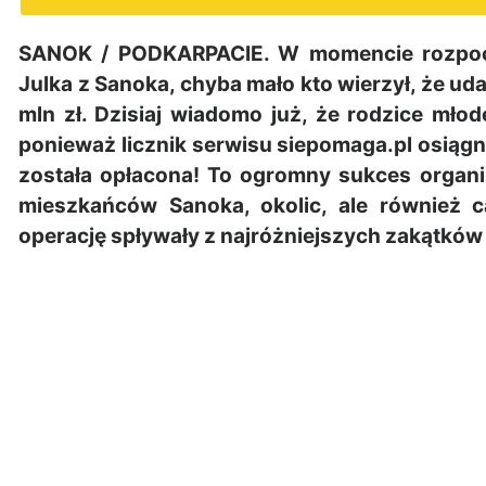
SANOK / PODKARPACIE. W momencie rozpocz
Julka z Sanoka, chyba mało kto wierzył, że ud
mln zł. Dzisiaj wiadomo już, że rodzice mło
ponieważ licznik serwisu siepomaga.pl osiągn
została opłacona! To ogromny sukces organi
mieszkańców Sanoka, okolic, ale również ca
operację spływały z najróżniejszych zakątków