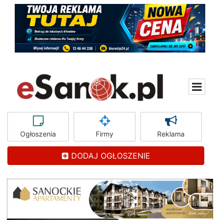
Ogłoszenia
Firmy
Reklama
DODAJ OGŁOSZENIE