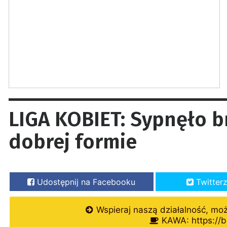
LIGA KOBIET: Sypnęło b
dobrej formie
Udostępnij na Facebooku
Twitter
Wspieraj naszą działalność, mo
KAWA: https://b