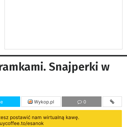
ramkami. Snajperki w
ze
Wykop.pl
0
żesz postawić nam wirtualną kawę.
uycoffee.to/esanok