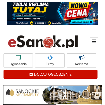
Ogłoszenia
Firmy
Reklama
DODAJ OGŁOSZENIE