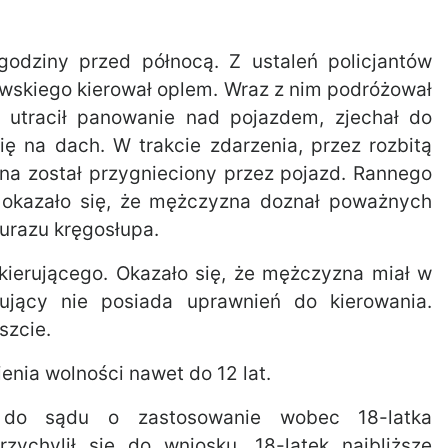
godziny przed północą. Z ustaleń policjantów
owskiego kierował oplem. Wraz z nim podróżował
a utracił panowanie nad pojazdem, zjechał do
ię na dach. W trakcie zdarzenia, przez rozbitą
a został przygnieciony przez pojazd. Rannego
u okazało się, że mężczyzna doznał poważnych
urazu kręgosłupa.
o kierującego. Okazało się, że mężczyzna miał w
rujący nie posiada uprawnień do kierowania.
szcie.
enia wolności nawet do 12 lat.
ła do sądu o zastosowanie wobec 18-latka
ychylił się do wniosku. 18-latek najbliższe