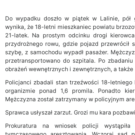
Do wypadku doszło w piątek w Lalinie, pół 
wynika, że 18-letni mieszkaniec powiatu brzoz
21-latek. Na prostym odcinku drogi kierowc
przydrożnego rowu, gdzie pojazd przewrócił s
szybę, z samochodu wypadł pasażer. Mężczyzn
przetransportowano do szpitala. Po zbadani
obrażeń wewnętrznych i zewnętrznych, a także 
Policjanci zbadali stan trzeźwości 18-letnieg
organizmie ponad 1,6 promila. Ponadto kie
Mężczyzna został zatrzymany w policyjnym are
Sprawca usłyszał zarzut. Grozi mu kara pozbawi
Prokuratura na wniosek policji wystąpi
tymczasowego aresztowania. Wczoraj sąd prz