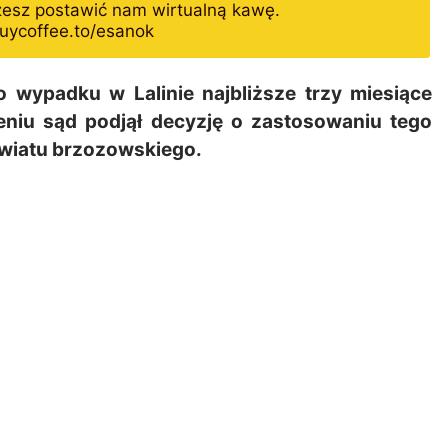
żesz postawić nam wirtualną kawę.
uycoffee.to/esanok
wypadku w Lalinie najbliższe trzy miesiące
eniu sąd podjął decyzję o zastosowaniu tego
wiatu brzozowskiego.