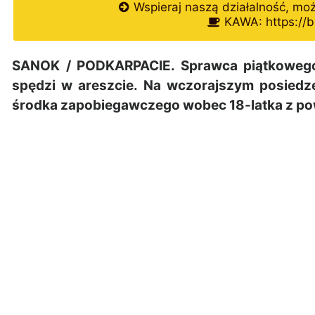
Wspieraj naszą działalność, mo
KAWA: https://b
SANOK / PODKARPACIE. Sprawca piątkowego 
spędzi w areszcie. Na wczorajszym posiedz
środka zapobiegawczego wobec 18-latka z po