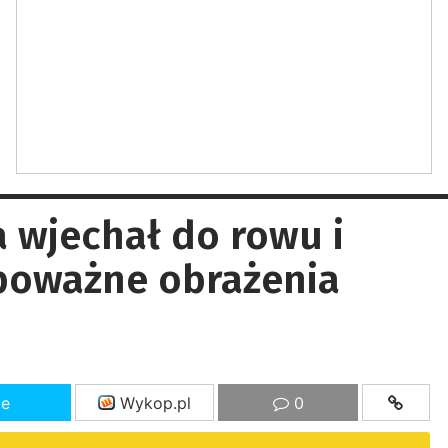
a wjechał do rowu i
poważne obrażenia
ze
Wykop.pl
0