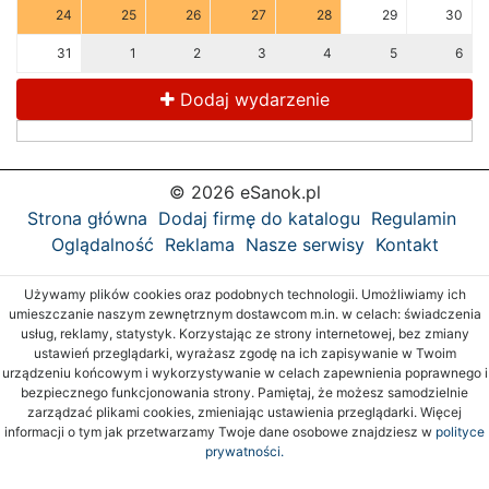
24
25
26
27
28
29
30
31
1
2
3
4
5
6
Dodaj wydarzenie
© 2026 eSanok.pl
Strona główna
Dodaj firmę do katalogu
Regulamin
Oglądalność
Reklama
Nasze serwisy
Kontakt
Używamy plików cookies oraz podobnych technologii. Umożliwiamy ich
umieszczanie naszym zewnętrznym dostawcom m.in. w celach: świadczenia
usług, reklamy, statystyk. Korzystając ze strony internetowej, bez zmiany
ustawień przeglądarki, wyrażasz zgodę na ich zapisywanie w Twoim
urządzeniu końcowym i wykorzystywanie w celach zapewnienia poprawnego i
bezpiecznego funkcjonowania strony. Pamiętaj, że możesz samodzielnie
zarządzać plikami cookies, zmieniając ustawienia przeglądarki. Więcej
informacji o tym jak przetwarzamy Twoje dane osobowe znajdziesz w
polityce
prywatności.