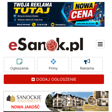
Ogłoszenia
Firmy
Reklama
DODAJ OGŁOSZENIE