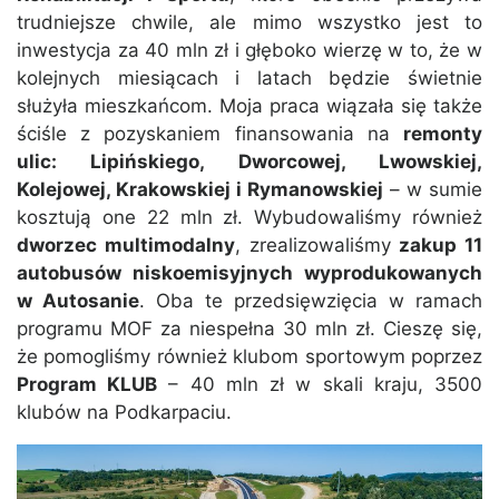
trudniejsze chwile, ale mimo wszystko jest to
inwestycja za 40 mln zł i głęboko wierzę w to, że w
kolejnych miesiącach i latach będzie świetnie
służyła mieszkańcom. Moja praca wiązała się także
ściśle z pozyskaniem finansowania na
remonty
ulic: Lipińskiego, Dworcowej, Lwowskiej,
Kolejowej, Krakowskiej i Rymanowskiej
– w sumie
kosztują one 22 mln zł. Wybudowaliśmy również
dworzec multimodalny
, zrealizowaliśmy
zakup 11
autobusów niskoemisyjnych wyprodukowanych
w Autosanie
. Oba te przedsięwzięcia w ramach
programu MOF za niespełna 30 mln zł. Cieszę się,
że pomogliśmy również klubom sportowym poprzez
Program KLUB
– 40 mln zł w skali kraju, 3500
klubów na Podkarpaciu.