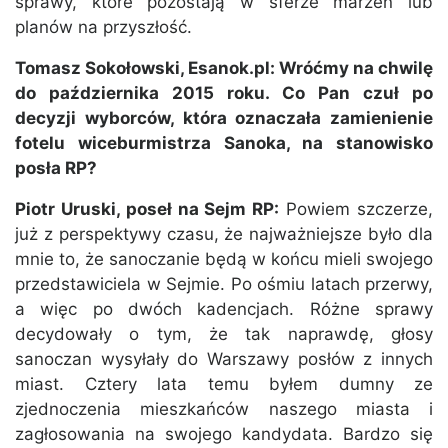
sprawy, które pozostają w sferze marzeń lub
planów na przyszłość.
Tomasz Sokołowski, Esanok.pl: Wróćmy na chwilę
do października 2015 roku. Co Pan czuł po
decyzji wyborców, która oznaczała zamienienie
fotelu wiceburmistrza Sanoka, na stanowisko
posła RP?
Piotr Uruski, poseł na Sejm RP:
Powiem szczerze,
już z perspektywy czasu, że najważniejsze było dla
mnie to, że sanoczanie będą w końcu mieli swojego
przedstawiciela w Sejmie. Po ośmiu latach przerwy,
a więc po dwóch kadencjach. Różne sprawy
decydowały o tym, że tak naprawdę, głosy
sanoczan wysyłały do Warszawy posłów z innych
miast. Cztery lata temu byłem dumny ze
zjednoczenia mieszkańców naszego miasta i
zagłosowania na swojego kandydata. Bardzo się