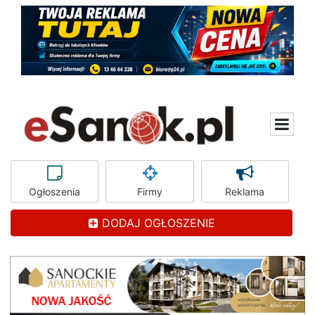
Ogłoszenia
Firmy
Reklama
DODAJ OGŁOSZENIE