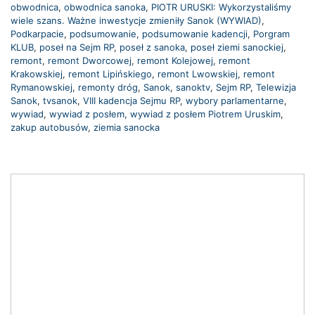
obwodnica
,
obwodnica sanoka
,
PIOTR URUSKI: Wykorzystaliśmy
wiele szans. Ważne inwestycje zmieniły Sanok (WYWIAD)
,
Podkarpacie
,
podsumowanie
,
podsumowanie kadencji
,
Porgram
KLUB
,
poseł na Sejm RP
,
poseł z sanoka
,
poseł ziemi sanockiej
,
remont
,
remont Dworcowej
,
remont Kolejowej
,
remont
Krakowskiej
,
remont Lipińskiego
,
remont Lwowskiej
,
remont
Rymanowskiej
,
remonty dróg
,
Sanok
,
sanoktv
,
Sejm RP
,
Telewizja
Sanok
,
tvsanok
,
VIII kadencja Sejmu RP
,
wybory parlamentarne
,
wywiad
,
wywiad z posłem
,
wywiad z posłem Piotrem Uruskim
,
zakup autobusów
,
ziemia sanocka