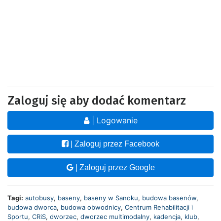
Zaloguj się aby dodać komentarz
| Logowanie
| Zaloguj przez Facebook
| Zaloguj przez Google
Tagi:
autobusy
,
baseny
,
baseny w Sanoku
,
budowa basenów
,
budowa dworca
,
budowa obwodnicy
,
Centrum Rehabilitacji i
Sportu
,
CRiS
,
dworzec
,
dworzec multimodalny
,
kadencja
,
klub
,