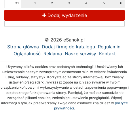
31
1
2
3
4
5
6
Dodaj wydarzenie
© 2026 eSanok.pl
Strona główna
Dodaj firmę do katalogu
Regulamin
Oglądalność
Reklama
Nasze serwisy
Kontakt
Używamy plików cookies oraz podobnych technologii. Umożliwiamy ich
umieszczanie naszym zewnętrznym dostawcom m.in. w celach: świadczenia
usług, reklamy, statystyk. Korzystając ze strony internetowej, bez zmiany
ustawień przeglądarki, wyrażasz zgodę na ich zapisywanie w Twoim
urządzeniu końcowym i wykorzystywanie w celach zapewnienia poprawnego i
bezpiecznego funkcjonowania strony. Pamiętaj, że możesz samodzielnie
zarządzać plikami cookies, zmieniając ustawienia przeglądarki. Więcej
informacji o tym jak przetwarzamy Twoje dane osobowe znajdziesz w
polityce
prywatności.