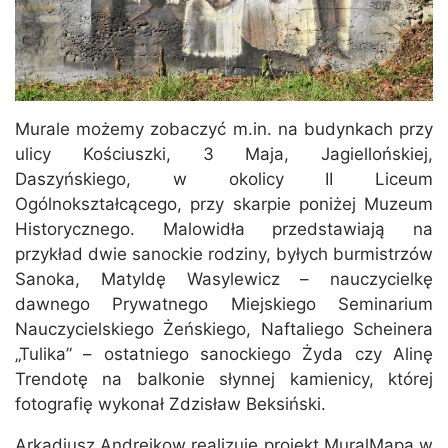
Murale możemy zobaczyć m.in. na budynkach przy
ulicy Kościuszki, 3 Maja, Jagiellońskiej,
Daszyńskiego, w okolicy II Liceum
Ogólnokształcącego, przy skarpie poniżej Muzeum
Historycznego. Malowidła przedstawiają na
przykład dwie sanockie rodziny, byłych burmistrzów
Sanoka, Matyldę Wasylewicz – nauczycielkę
dawnego Prywatnego Miejskiego Seminarium
Nauczycielskiego Żeńskiego, Naftaliego Scheinera
„Tulika” – ostatniego sanockiego Żyda czy Alinę
Trendotę na balkonie słynnej kamienicy, której
fotografię wykonał Zdzisław Beksiński.
Arkadiusz Andrejkow realizuje projekt MuralMapa w