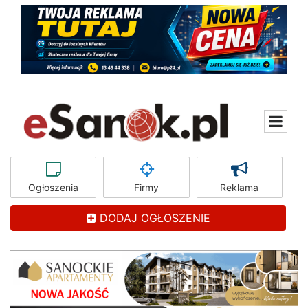
Ogłoszenia
Firmy
Reklama
DODAJ OGŁOSZENIE