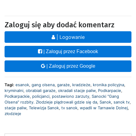
Zaloguj się aby dodać komentarz
| Logowanie
| Zaloguj przez Facebook
| Zaloguj przez Google
Tagi:
esanok
,
gang olsena
,
garaże
,
kradzieże
,
kronika policyjna
,
kryminalni
,
obrabiali garaże
,
okradali stacje paliw
,
Podkarpacie
,
Podkarpackie
,
policjanci
,
postawiono zarzuty
,
Sanocki "Gang
Olsena" rozbity. Złodzieje plądrowali gdzie się da
,
Sanok
,
sanok tv
,
stacje paliw
,
Telewizja Sanok
,
tv sanok
,
wpadli w Tarnawie Dolnej
,
złodzieje