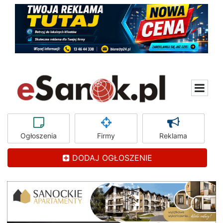
Ogłoszenia
Firmy
Reklama
DODAJ OGŁOSZENIE