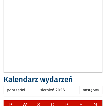
Kalendarz wydarzeń
poprzedni
sierpień 2026
następny
P
W
Ś
C
P
S
N