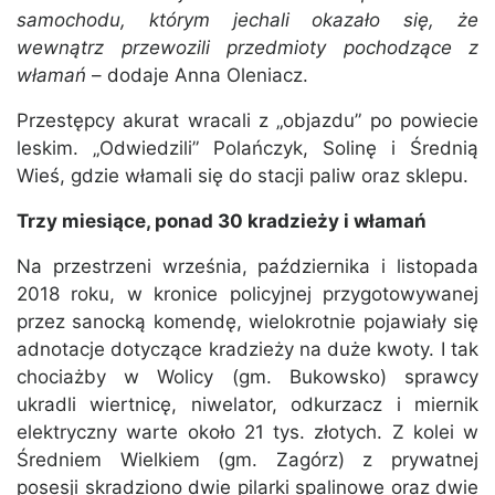
samochodu, którym jechali okazało się, że
wewnątrz przewozili przedmioty pochodzące z
włamań
– dodaje Anna Oleniacz.
Przestępcy akurat wracali z „objazdu” po powiecie
leskim. „Odwiedzili” Polańczyk, Solinę i Średnią
Wieś, gdzie włamali się do stacji paliw oraz sklepu.
Trzy miesiące, ponad 30 kradzieży i włamań
Na przestrzeni września, października i listopada
2018 roku, w kronice policyjnej przygotowywanej
przez sanocką komendę, wielokrotnie pojawiały się
adnotacje dotyczące kradzieży na duże kwoty. I tak
chociażby w Wolicy (gm. Bukowsko) sprawcy
ukradli wiertnicę, niwelator, odkurzacz i miernik
elektryczny warte około 21 tys. złotych. Z kolei w
Średniem Wielkiem (gm. Zagórz) z prywatnej
posesji skradziono dwie pilarki spalinowe oraz dwie