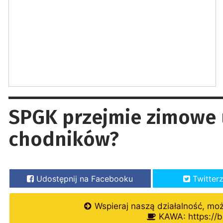
SPGK przejmie zimowe 
chodników?
Udostępnij na Facebooku
Twitter
Wspieraj naszą działalność, mo
KAWA: https://b