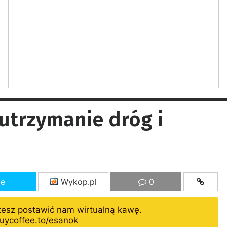
utrzymanie dróg i
ze
Wykop.pl
0
żesz postawić nam wirtualną kawę.
uycoffee.to/esanok