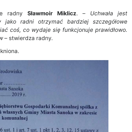
uje radny
Sławmoir Miklicz
. –
Uchwała jest
y jako radni otrzymać bardziej szczegółowe
iać coś, co wydaje się funkcjonuje prawidłowo.
ów
– stwierdza radny.
ikniona.