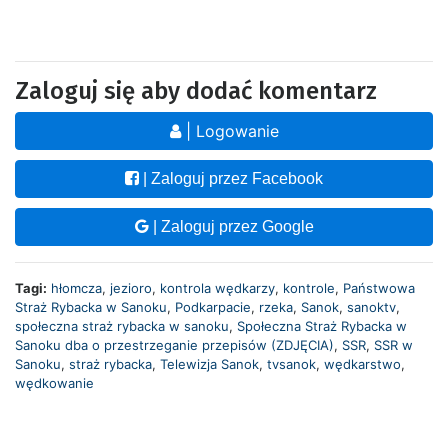
Zaloguj się aby dodać komentarz
| Logowanie
| Zaloguj przez Facebook
| Zaloguj przez Google
Tagi:
hłomcza
,
jezioro
,
kontrola wędkarzy
,
kontrole
,
Państwowa
Straż Rybacka w Sanoku
,
Podkarpacie
,
rzeka
,
Sanok
,
sanoktv
,
społeczna straż rybacka w sanoku
,
Społeczna Straż Rybacka w
Sanoku dba o przestrzeganie przepisów (ZDJĘCIA)
,
SSR
,
SSR w
Sanoku
,
straż rybacka
,
Telewizja Sanok
,
tvsanok
,
wędkarstwo
,
wędkowanie