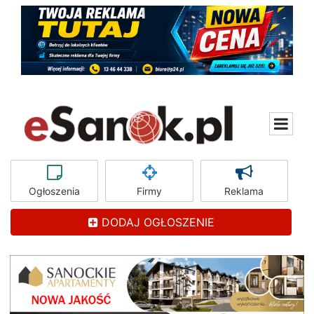
Ogłoszenia
Firmy
Reklama
DODAJ OGŁOSZENIE