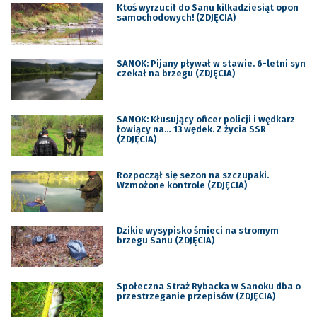
Ktoś wyrzucił do Sanu kilkadziesiąt opon
samochodowych! (ZDJĘCIA)
SANOK: Pijany pływał w stawie. 6-letni syn
czekał na brzegu (ZDJĘCIA)
SANOK: Kłusujący oficer policji i wędkarz
łowiący na… 13 wędek. Z życia SSR
(ZDJĘCIA)
Rozpoczął się sezon na szczupaki.
Wzmożone kontrole (ZDJĘCIA)
Dzikie wysypisko śmieci na stromym
brzegu Sanu (ZDJĘCIA)
Społeczna Straż Rybacka w Sanoku dba o
przestrzeganie przepisów (ZDJĘCIA)