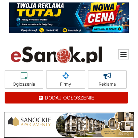
Ogłoszenia
Firmy
Reklama
DODAJ OGŁOSZENIE