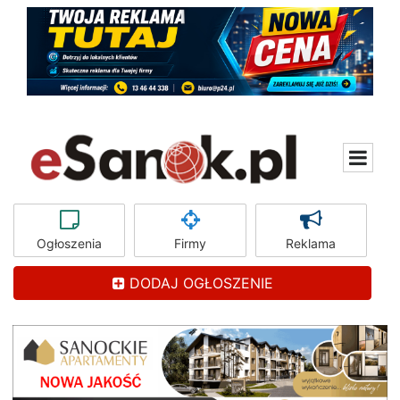
Ogłoszenia
Firmy
Reklama
DODAJ OGŁOSZENIE