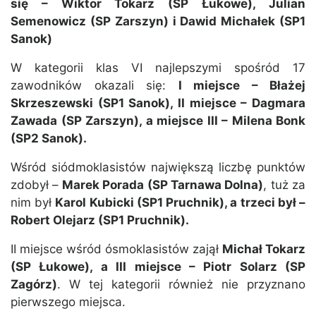
się – Wiktor Tokarz (SP Łukowe), Julian
Semenowicz (SP Zarszyn) i Dawid Michałek (SP1
Sanok)
W kategorii klas VI najlepszymi spośród 17
zawodników okazali się:
I miejsce – Błażej
Skrzeszewski (SP1 Sanok), II miejsce – Dagmara
Zawada (SP Zarszyn), a miejsce III – Milena Bonk
(SP2 Sanok).
Wśród siódmoklasistów największą liczbę punktów
zdobył –
Marek Porada (SP Tarnawa Dolna)
, tuż za
nim był
Karol Kubicki (SP1 Pruchnik), a trzeci był –
Robert Olejarz (SP1 Pruchnik).
II miejsce wśród ósmoklasistów zajął
Michał Tokarz
(SP Łukowe), a III miejsce – Piotr Solarz (SP
Zagórz)
. W tej kategorii również nie przyznano
pierwszego miejsca.