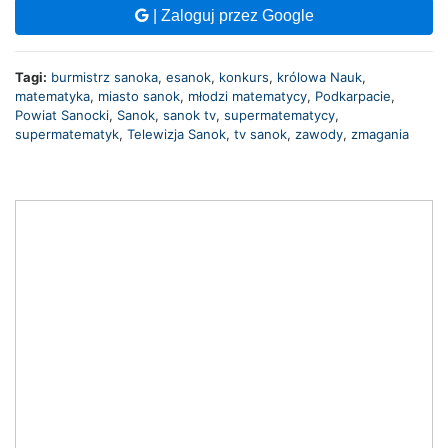
| Zaloguj przez Google
Tagi:
burmistrz sanoka
,
esanok
,
konkurs
,
królowa Nauk
,
matematyka
,
miasto sanok
,
młodzi matematycy
,
Podkarpacie
,
Powiat Sanocki
,
Sanok
,
sanok tv
,
supermatematycy
,
supermatematyk
,
Telewizja Sanok
,
tv sanok
,
zawody
,
zmagania