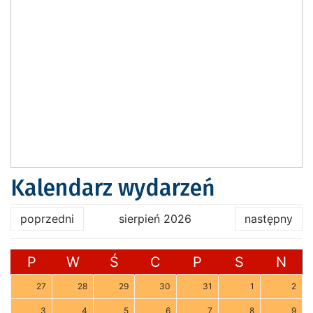
Kalendarz wydarzeń
poprzedni
sierpień 2026
następny
P
W
Ś
C
P
S
N
27
28
29
30
31
1
2
3
4
5
6
7
8
9