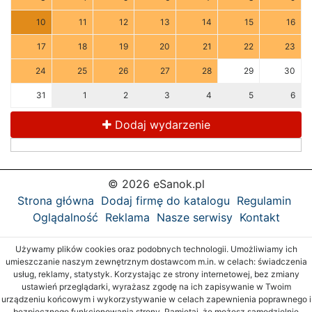
10
11
12
13
14
15
16
17
18
19
20
21
22
23
24
25
26
27
28
29
30
31
1
2
3
4
5
6
Dodaj wydarzenie
© 2026 eSanok.pl
Strona główna
Dodaj firmę do katalogu
Regulamin
Oglądalność
Reklama
Nasze serwisy
Kontakt
Używamy plików cookies oraz podobnych technologii. Umożliwiamy ich
umieszczanie naszym zewnętrznym dostawcom m.in. w celach: świadczenia
usług, reklamy, statystyk. Korzystając ze strony internetowej, bez zmiany
ustawień przeglądarki, wyrażasz zgodę na ich zapisywanie w Twoim
urządzeniu końcowym i wykorzystywanie w celach zapewnienia poprawnego i
bezpiecznego funkcjonowania strony. Pamiętaj, że możesz samodzielnie