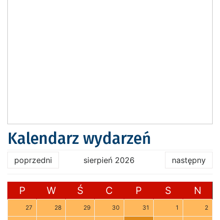
Kalendarz wydarzeń
poprzedni
sierpień 2026
następny
P
W
Ś
C
P
S
N
27
28
29
30
31
1
2