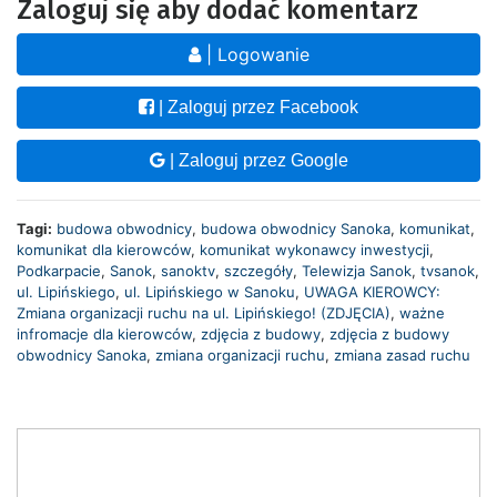
Zaloguj się aby dodać komentarz
| Logowanie
| Zaloguj przez Facebook
| Zaloguj przez Google
Tagi:
budowa obwodnicy
,
budowa obwodnicy Sanoka
,
komunikat
,
komunikat dla kierowców
,
komunikat wykonawcy inwestycji
,
Podkarpacie
,
Sanok
,
sanoktv
,
szczegóły
,
Telewizja Sanok
,
tvsanok
,
ul. Lipińskiego
,
ul. Lipińskiego w Sanoku
,
UWAGA KIEROWCY:
Zmiana organizacji ruchu na ul. Lipińskiego! (ZDJĘCIA)
,
ważne
infromacje dla kierowców
,
zdjęcia z budowy
,
zdjęcia z budowy
obwodnicy Sanoka
,
zmiana organizacji ruchu
,
zmiana zasad ruchu