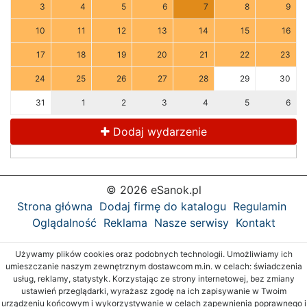
3
4
5
6
7
8
9
10
11
12
13
14
15
16
17
18
19
20
21
22
23
24
25
26
27
28
29
30
31
1
2
3
4
5
6
Dodaj wydarzenie
© 2026 eSanok.pl
Strona główna
Dodaj firmę do katalogu
Regulamin
Oglądalność
Reklama
Nasze serwisy
Kontakt
Używamy plików cookies oraz podobnych technologii. Umożliwiamy ich
umieszczanie naszym zewnętrznym dostawcom m.in. w celach: świadczenia
usług, reklamy, statystyk. Korzystając ze strony internetowej, bez zmiany
ustawień przeglądarki, wyrażasz zgodę na ich zapisywanie w Twoim
urządzeniu końcowym i wykorzystywanie w celach zapewnienia poprawnego i