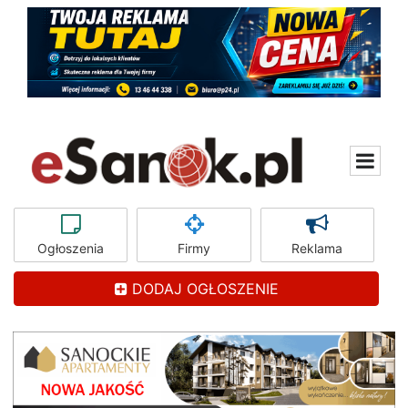
Ogłoszenia
Firmy
Reklama
DODAJ OGŁOSZENIE