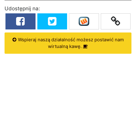
Udostępnij na:
Wspieraj naszą działalność możesz postawić nam
wirtualną kawę.