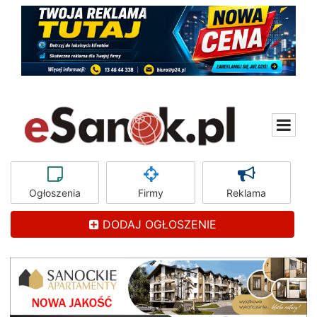
Ogłoszenia
Firmy
Reklama
DODAJ OGŁOSZENIE