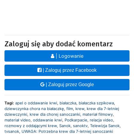
Zaloguj się aby dodać komentarz
| Logowanie
| Zaloguj przez Facebook
| Zaloguj przez Google
Tagi:
apel o oddawanie krwi
,
białaczka
,
białaczka szpikowa
,
dziewczynka chora na białaczkę
,
film
,
krew
,
krew dla 7-letniej
dziewczynki
,
krew dla chorej sanoczanki
,
materiał filmowy
,
materiał video
,
oddawanie krwi
,
Podkarpacie
,
relacja video
,
rozmowy z oddającymi krew
,
Sanok
,
sanoktv
,
Telewizja Sanok
,
tvsanok
,
UWAGA: Potrzebna krew dla 7-letniej sanoczanki