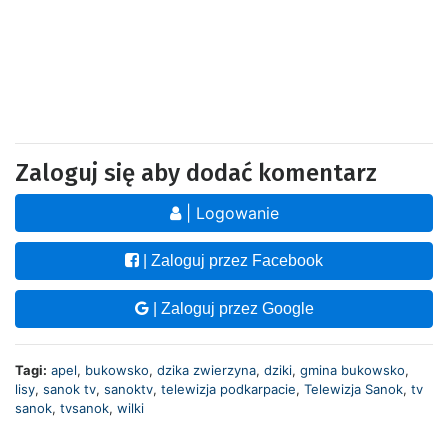
Zaloguj się aby dodać komentarz
| Logowanie
| Zaloguj przez Facebook
| Zaloguj przez Google
Tagi:
apel
,
bukowsko
,
dzika zwierzyna
,
dziki
,
gmina bukowsko
,
lisy
,
sanok tv
,
sanoktv
,
telewizja podkarpacie
,
Telewizja Sanok
,
tv
sanok
,
tvsanok
,
wilki