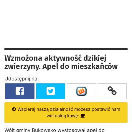
Wzmożona aktywność dzikiej
zwierzyny. Apel do mieszkańców
Udostępnij na:
Wspieraj naszą działalność możesz postawić nam
wirtualną kawę:
Wójt gminy Bukowsko wystosował apel do