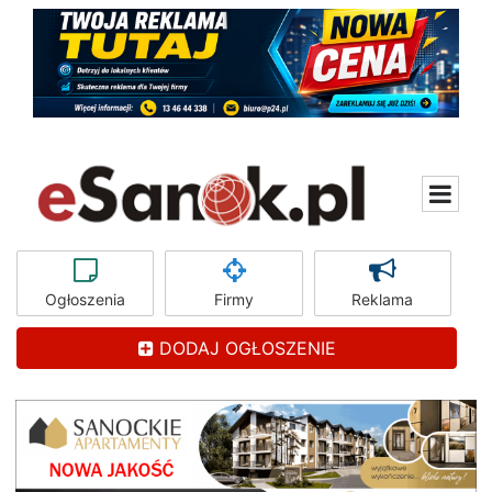
Ogłoszenia
Firmy
Reklama
DODAJ OGŁOSZENIE