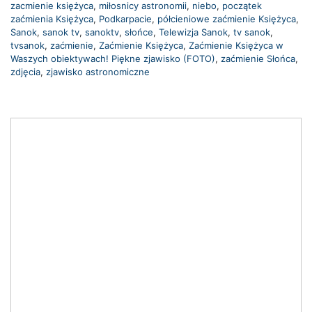
zacmienie księżyca
,
miłosnicy astronomii
,
niebo
,
początek
zaćmienia Księżyca
,
Podkarpacie
,
półcieniowe zaćmienie Księżyca
,
Sanok
,
sanok tv
,
sanoktv
,
słońce
,
Telewizja Sanok
,
tv sanok
,
tvsanok
,
zaćmienie
,
Zaćmienie Księżyca
,
Zaćmienie Księżyca w
Waszych obiektywach! Piękne zjawisko (FOTO)
,
zaćmienie Słońca
,
zdjęcia
,
zjawisko astronomiczne