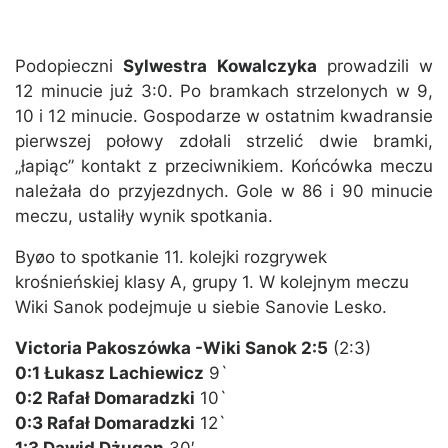
Podopieczni
Sylwestra Kowalczyka
prowadzili w
12 minucie już 3:0. Po bramkach strzelonych w 9,
10 i 12 minucie. Gospodarze w ostatnim kwadransie
pierwszej połowy zdołali strzelić dwie bramki,
„łapiąc” kontakt z przeciwnikiem. Końcówka meczu
należała do przyjezdnych. Gole w 86 i 90 minucie
meczu, ustaliły wynik spotkania.
Byøo to spotkanie 11. kolejki rozgrywek
krośnieńskiej klasy A, grupy 1. W kolejnym meczu
Wiki Sanok podejmuje u siebie Sanovie Lesko.
Victoria Pakoszówka -Wiki Sanok 2:5
(2:3)
0:1 Łukasz Lachiewicz
9`
0:2 Rafał Domaradzki
10`
0:3 Rafał Domaradzki
12`