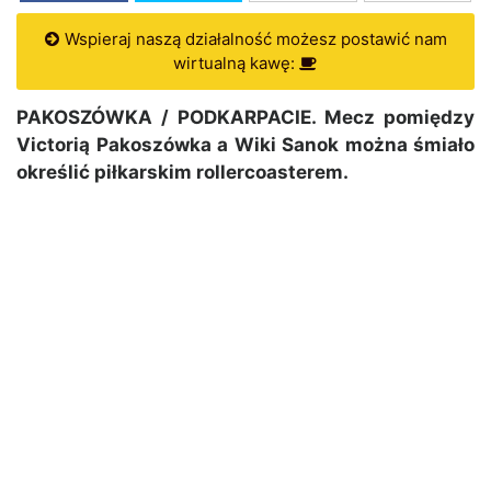
Wspieraj naszą działalność możesz postawić nam
wirtualną kawę:
PAKOSZÓWKA / PODKARPACIE. Mecz pomiędzy
Victorią Pakoszówka a Wiki Sanok można śmiało
określić piłkarskim rollercoasterem.