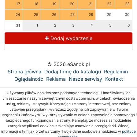
17
18
19
20
21
22
23
24
25
26
27
28
29
30
31
1
2
3
4
5
6
Dodaj wydarzenie
© 2026 eSanok.pl
Strona główna
Dodaj firmę do katalogu
Regulamin
Oglądalność
Reklama
Nasze serwisy
Kontakt
Używamy plików cookies oraz podobnych technologii. Umożliwiamy ich
umieszczanie naszym zewnętrznym dostawcom m.in. w celach: świadczenia
usług, reklamy, statystyk. Korzystając ze strony internetowej, bez zmiany
ustawień przeglądarki, wyrażasz zgodę na ich zapisywanie w Twoim
urządzeniu końcowym i wykorzystywanie w celach zapewnienia poprawnego i
bezpiecznego funkcjonowania strony. Pamiętaj, że możesz samodzielnie
zarządzać plikami cookies, zmieniając ustawienia przeglądarki. Więcej
informacji o tym jak przetwarzamy Twoje dane osobowe znajdziesz w
polityce
prywatności.