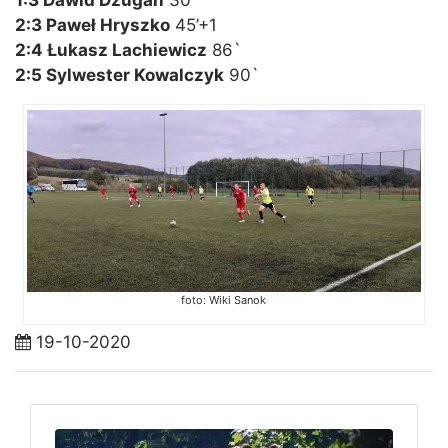
1:3 Dawid Dżugan
30′
2:3 Paweł Hryszko
45’+1
2:4 Łukasz Lachiewicz
86`
2:5 Sylwester Kowalczyk
90`
foto: Wiki Sanok
19-10-2020