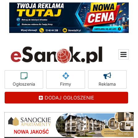
Ogłoszenia
Firmy
Reklama
DODAJ OGŁOSZENIE