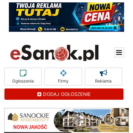
Ogłoszenia
Firmy
Reklama
DODAJ OGŁOSZENIE