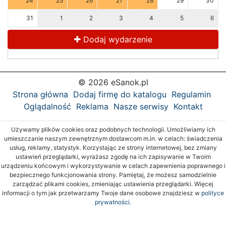
24
25
26
27
28
29
30
31
1
2
3
4
5
6
Dodaj wydarzenie
© 2026 eSanok.pl
Strona główna
Dodaj firmę do katalogu
Regulamin
Oglądalność
Reklama
Nasze serwisy
Kontakt
Używamy plików cookies oraz podobnych technologii. Umożliwiamy ich
umieszczanie naszym zewnętrznym dostawcom m.in. w celach: świadczenia
usług, reklamy, statystyk. Korzystając ze strony internetowej, bez zmiany
ustawień przeglądarki, wyrażasz zgodę na ich zapisywanie w Twoim
urządzeniu końcowym i wykorzystywanie w celach zapewnienia poprawnego i
bezpiecznego funkcjonowania strony. Pamiętaj, że możesz samodzielnie
zarządzać plikami cookies, zmieniając ustawienia przeglądarki. Więcej
informacji o tym jak przetwarzamy Twoje dane osobowe znajdziesz w
polityce
prywatności.