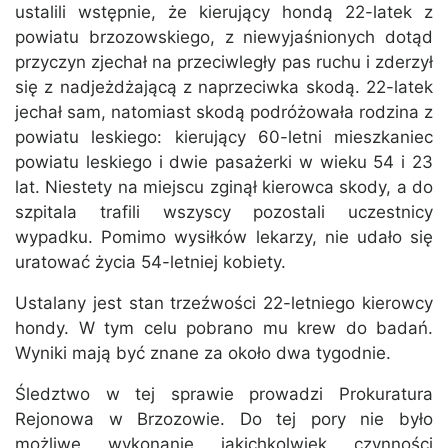
ustalili wstępnie, że kierujący hondą 22-latek z
powiatu brzozowskiego, z niewyjaśnionych dotąd
przyczyn zjechał na przeciwległy pas ruchu i zderzył
się z nadjeżdżającą z naprzeciwka skodą. 22-latek
jechał sam, natomiast skodą podróżowała rodzina z
powiatu leskiego: kierujący 60-letni mieszkaniec
powiatu leskiego i dwie pasażerki w wieku 54 i 23
lat. Niestety na miejscu zginął kierowca skody, a do
szpitala trafili wszyscy pozostali uczestnicy
wypadku. Pomimo wysiłków lekarzy, nie udało się
uratować życia 54-letniej kobiety.
Ustalany jest stan trzeźwości 22-letniego kierowcy
hondy. W tym celu pobrano mu krew do badań.
Wyniki mają być znane za około dwa tygodnie.
Śledztwo w tej sprawie prowadzi Prokuratura
Rejonowa w Brzozowie. Do tej pory nie było
możliwe wykonanie jakichkolwiek czynności