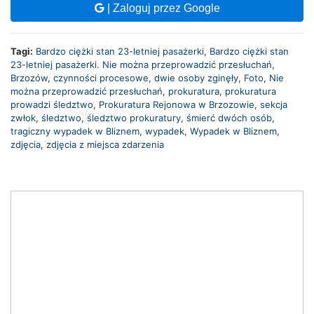
| Zaloguj przez Google
Tagi:
Bardzo ciężki stan 23-letniej pasażerki
,
Bardzo ciężki stan
23-letniej pasażerki. Nie można przeprowadzić przesłuchań
,
Brzozów
,
czynności procesowe
,
dwie osoby zginęły
,
Foto
,
Nie
można przeprowadzić przesłuchań
,
prokuratura
,
prokuratura
prowadzi śledztwo
,
Prokuratura Rejonowa w Brzozowie
,
sekcja
zwłok
,
śledztwo
,
śledztwo prokuratury
,
śmierć dwóch osób
,
tragiczny wypadek w Bliznem
,
wypadek
,
Wypadek w Bliznem
,
zdjęcia
,
zdjęcia z miejsca zdarzenia