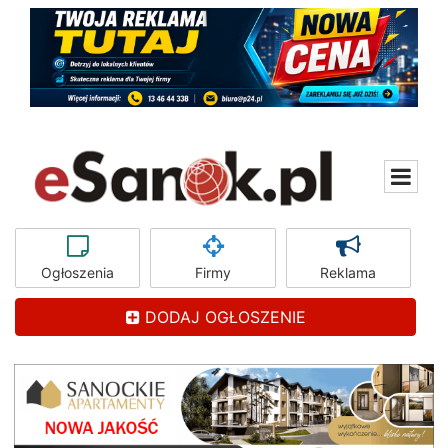
Ogłoszenia
Firmy
Reklama
DODAJ OGŁOSZENIE