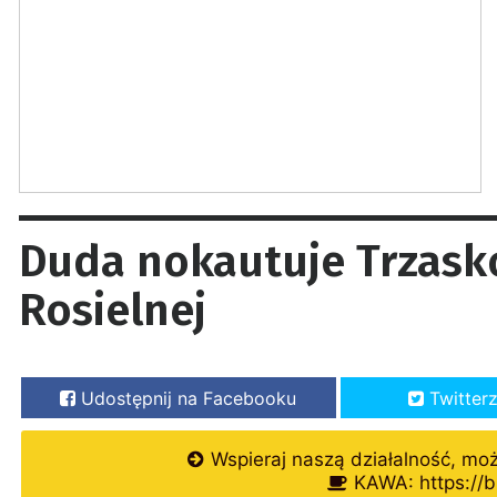
Duda nokautuje Trzask
Rosielnej
Udostępnij na Facebooku
Twitter
Wspieraj naszą działalność, mo
KAWA: https://b