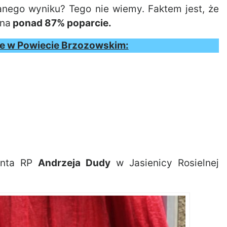
anego wyniku? Tego nie wiemy. Faktem jest, że
lna
ponad 87% poparcie.
rze w Powiecie Brzozowskim:
denta RP
Andrzeja Dudy
w Jasienicy Rosielnej