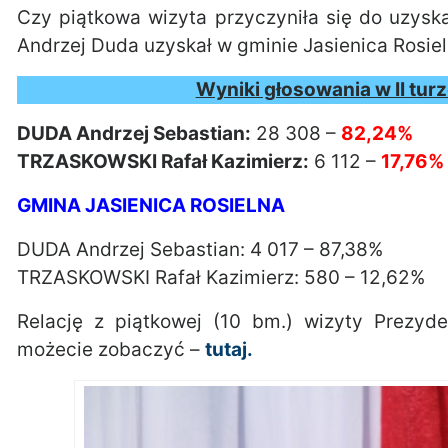
Czy piątkowa wizyta przyczyniła się do uzysk
Andrzej Duda uzyskał w gminie Jasienica Rosie
Wyniki głosowania w II tu
DUDA Andrzej Sebastian:
28 308 –
82,24%
TRZASKOWSKI Rafał Kazimierz:
6 112 –
17,76%
GMINA JASIENICA ROSIELNA
DUDA Andrzej Sebastian: 4 017 – 87,38%
TRZASKOWSKI Rafał Kazimierz: 580 – 12,62%
Relację z piątkowej (10 bm.) wizyty Prezy
możecie zobaczyć –
tutaj.