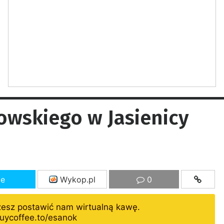
owskiego w Jasienicy
ze
Wykop.pl
0
żesz postawić nam wirtualną kawę.
uycoffee.to/esanok