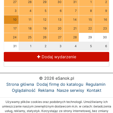
27
28
29
30
31
1
2
3
4
5
6
7
8
9
10
11
12
13
14
15
16
17
18
19
20
21
22
23
24
25
26
27
28
29
30
31
1
2
3
4
5
6
Dodaj wydarzenie
© 2026 eSanok.pl
Strona główna
Dodaj firmę do katalogu
Regulamin
Oglądalność
Reklama
Nasze serwisy
Kontakt
Używamy plików cookies oraz podobnych technologii. Umożliwiamy ich
umieszczanie naszym zewnętrznym dostawcom m.in. w celach: świadczenia
usług, reklamy, statystyk. Korzystając ze strony internetowej, bez zmiany