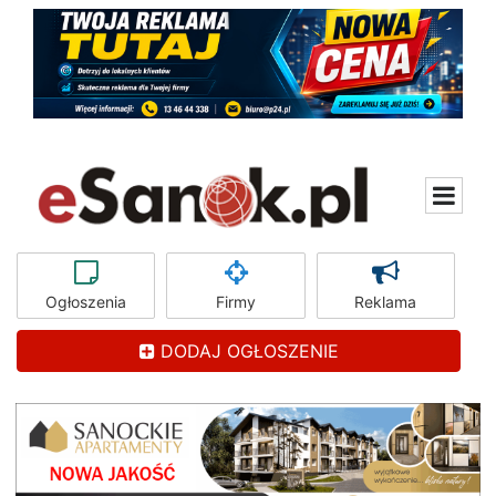
Ogłoszenia
Firmy
Reklama
DODAJ OGŁOSZENIE