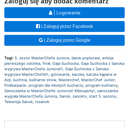
Zaloguj się aby dodać komentarz
| Logowanie
| Zaloguj przez Facebook
| Zaloguj przez Google
Tagi:
5. sezon MasterChefa Juniora
,
danie popisowe
,
emisja
pierwszego odcinka
,
finał
,
Gaja Suchocka
,
Gaja Suchocka z Sanoka
wygrywa MasterChefa Juniora!!!
,
Gaja Suchocka z Sanoka
wygrywa MasterChefa!!!
,
gotowanie
,
kaczka
,
kaczka kąpana w
Azji
,
kuchnia
,
kulinarne show
,
Masterchef
,
MasterChef Junior
,
Podkarpacie
,
program dla młodych kucharzy
,
program kulinarny
,
Sanoczanka w MasterChefie Juniorze! Kibicujemy!
,
sanoczanka
wygrała MasterChefa Juniora
,
Sanok
,
sanoktv
,
start 5. sezonu
,
Telewizja Sanok
,
tvsanok