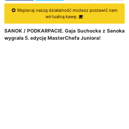
Wspieraj naszą działalność możesz postawić nam
wirtualną kawę:
SANOK / PODKARPACIE. Gaja Suchocka z Sanoka
wygrała 5. edycję MasterChefa Juniora!