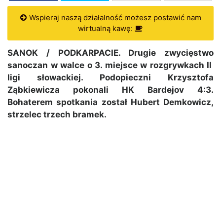
Wspieraj naszą działalność możesz postawić nam
wirtualną kawę:
SANOK / PODKARPACIE. Drugie zwycięstwo
sanoczan w walce o 3. miejsce w rozgrywkach II
ligi słowackiej. Podopieczni Krzysztofa
Ząbkiewicza pokonali HK Bardejov 4:3.
Bohaterem spotkania został Hubert Demkowicz,
strzelec trzech bramek.