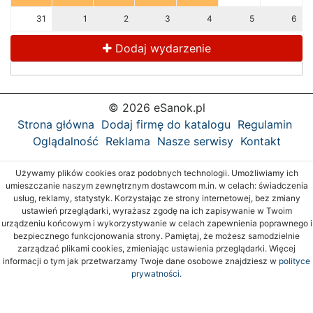
31
1
2
3
4
5
6
Dodaj wydarzenie
© 2026 eSanok.pl
Strona główna
Dodaj firmę do katalogu
Regulamin
Oglądalność
Reklama
Nasze serwisy
Kontakt
Używamy plików cookies oraz podobnych technologii. Umożliwiamy ich
umieszczanie naszym zewnętrznym dostawcom m.in. w celach: świadczenia
usług, reklamy, statystyk. Korzystając ze strony internetowej, bez zmiany
ustawień przeglądarki, wyrażasz zgodę na ich zapisywanie w Twoim
urządzeniu końcowym i wykorzystywanie w celach zapewnienia poprawnego i
bezpiecznego funkcjonowania strony. Pamiętaj, że możesz samodzielnie
zarządzać plikami cookies, zmieniając ustawienia przeglądarki. Więcej
informacji o tym jak przetwarzamy Twoje dane osobowe znajdziesz w
polityce
prywatności.