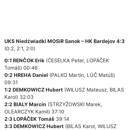
UKS Niedźwiadki MOSiR Sanok – HK Bardejov 4:3
(0:2, 2:1, 2:0)
0:1 RENČOK Erik
(ČESELKA Peter, LOPÁČEK
Tomáš) 00:46
0:2 HREHA Daniel
(PALKO Martin, LÚČ Matúš)
09:31
1:2 DEMKOWICZ Hubert
(WILUSZ Mateusz, BILAS
Karol) 32:03
2:2 BIALY Marcin
(STRZYŽOWSKI Marek,
OLEARCZYK Kamil) 37:10
2:3 LOPÁČEK Tomáš
39:14
3:3 DEMKOWICZ Hubert
(BILAS Karol, WILUSZ