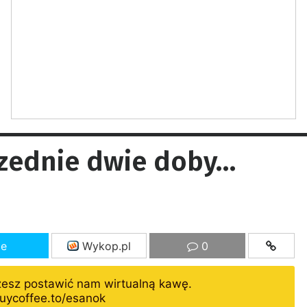
rzednie dwie doby…
ze
Wykop.pl
0
żesz postawić nam wirtualną kawę.
uycoffee.to/esanok