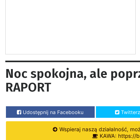
Noc spokojna, ale pop
RAPORT
Udostępnij na Facebooku
Twitter
Wspieraj naszą działalność, mo
KAWA: https://b