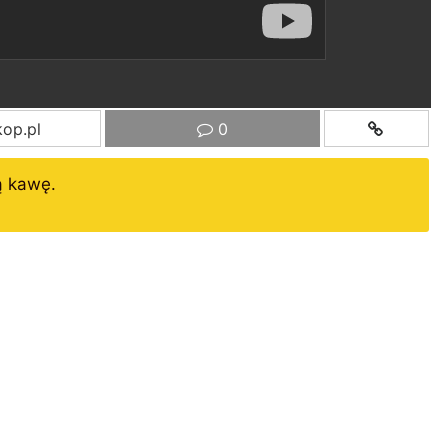
op.pl
0
ą kawę.