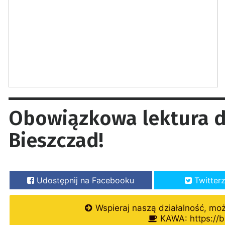
Obowiązkowa lektura d
Bieszczad!
Udostępnij na Facebooku
Twitter
Wspieraj naszą działalność, mo
KAWA: https://b