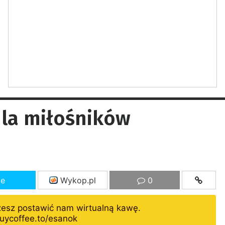
la miłośników
ze
Wykop.pl
0
żesz postawić nam wirtualną kawę.
uycoffee.to/esanok