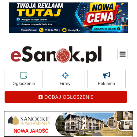
Ogłoszenia
Firmy
Reklama
DODAJ OGŁOSZENIE