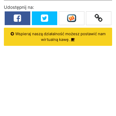
Udostępnij na:
Wspieraj naszą działalność możesz postawić nam
wirtualną kawę.