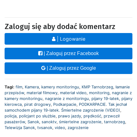
Zaloguj się aby dodać komentarz
| Logowanie
| Zaloguj przez Facebook
| Zaloguj przez Google
Tagi:
film
,
Kamera
,
kamery monitoringu
,
KMP Tarnobrzeg
,
łamanie
przepisów
,
materiał filmowy
,
materiał video
,
monitoring
,
nagranie z
kamery monitoringu
,
nagranie z monitoringu
,
pijany 19-latek
,
pijany
kierowca
,
pirat drogowy
,
Podkarpacie
,
PODKARPACIE. Tak jechał
samochodem pijany 19-latek. Śmiertelne zagrożenie (VIDEO)
,
policja
,
policjant po służbie
,
prawo jazdy
,
prędkość
,
przwoził
pasażerów
,
Sanok
,
sanoktv
,
śmiertelne zagrożenie
,
tarnobrzeg
,
Telewizja Sanok
,
tvsanok
,
video
,
zagrożenie