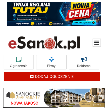
Ogłoszenia
Firmy
Reklama
DODAJ OGŁOSZENIE