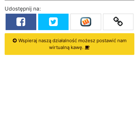
Udostępnij na:
Wspieraj naszą działalność możesz postawić nam
wirtualną kawę.