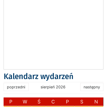
Kalendarz wydarzeń
poprzedni
sierpień 2026
następny
P
W
Ś
C
P
S
N