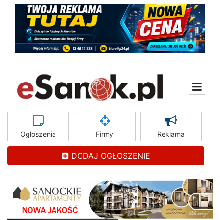
Ogłoszenia
Firmy
Reklama
DODAJ OGŁOSZENIE