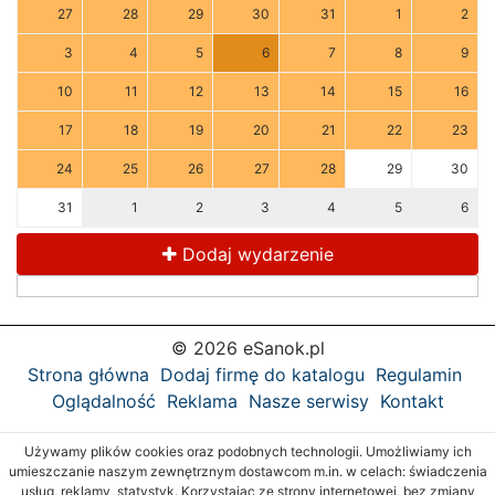
27
28
29
30
31
1
2
3
4
5
6
7
8
9
10
11
12
13
14
15
16
17
18
19
20
21
22
23
24
25
26
27
28
29
30
31
1
2
3
4
5
6
Dodaj wydarzenie
© 2026 eSanok.pl
Strona główna
Dodaj firmę do katalogu
Regulamin
Oglądalność
Reklama
Nasze serwisy
Kontakt
Używamy plików cookies oraz podobnych technologii. Umożliwiamy ich
umieszczanie naszym zewnętrznym dostawcom m.in. w celach: świadczenia
usług, reklamy, statystyk. Korzystając ze strony internetowej, bez zmiany