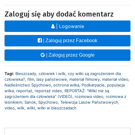
Zaloguj się aby dodać komentarz
| Logowanie
| Zaloguj przez Facebook
| Zaloguj przez Google
Tagi:
Bieszczady
,
człowiek i wilk
,
czy wilki są zagrożeniem dla
człowieka?
,
film
,
lasy państwowe
,
materiał filmowy
,
materiał video
,
Nadleśnictwo Spychowo
,
ochrona wilka
,
Podkarpacie
,
populacja
wilka
,
reportaż
,
reportaż video
,
REPORTAŻ: "Wilki nie są
zagrożeniem dla człowieka" (VIDEO)
,
rozmowa video
,
rozmowa z
leśnikiem
,
Sanok
,
Spychowo
,
Telewizja Lasów Państwowych
,
video
,
wilk
,
wilki
,
wilki w bieszczadach