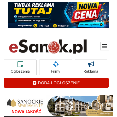
Ogłoszenia
Firmy
Reklama
DODAJ OGŁOSZENIE