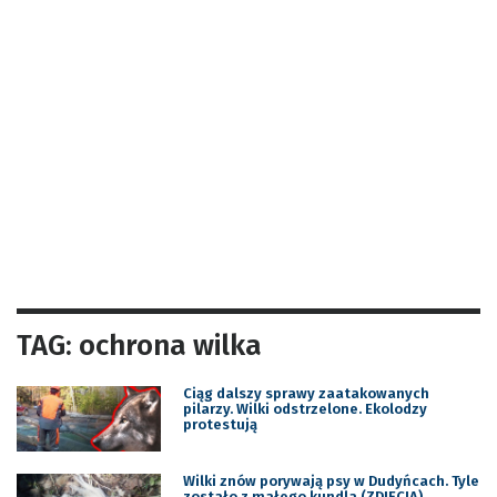
TAG: ochrona wilka
Ciąg dalszy sprawy zaatakowanych
pilarzy. Wilki odstrzelone. Ekolodzy
protestują
Wilki znów porywają psy w Dudyńcach. Tyle
zostało z małego kundla (ZDJĘCIA)