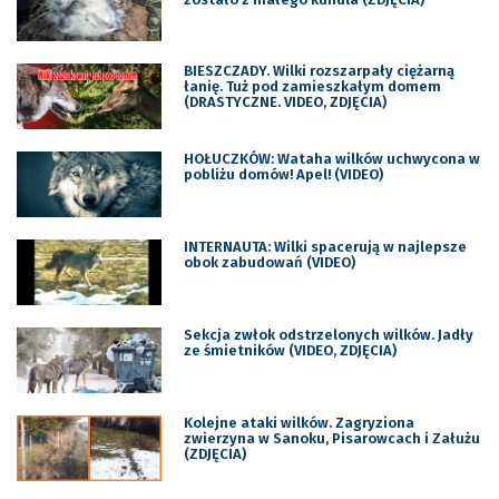
BIESZCZADY. Wilki rozszarpały ciężarną
łanię. Tuż pod zamieszkałym domem
(DRASTYCZNE. VIDEO, ZDJĘCIA)
HOŁUCZKÓW: Wataha wilków uchwycona w
pobliżu domów! Apel! (VIDEO)
INTERNAUTA: Wilki spacerują w najlepsze
obok zabudowań (VIDEO)
Sekcja zwłok odstrzelonych wilków. Jadły
ze śmietników (VIDEO, ZDJĘCIA)
Kolejne ataki wilków. Zagryziona
zwierzyna w Sanoku, Pisarowcach i Załużu
(ZDJĘCIA)