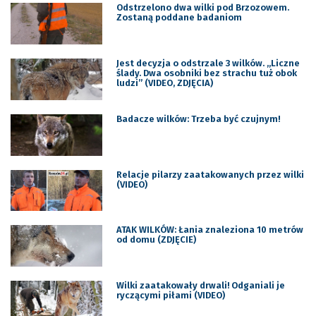
Odstrzelono dwa wilki pod Brzozowem.
Zostaną poddane badaniom
Jest decyzja o odstrzale 3 wilków. „Liczne
ślady. Dwa osobniki bez strachu tuż obok
ludzi” (VIDEO, ZDJĘCIA)
Badacze wilków: Trzeba być czujnym!
Relacje pilarzy zaatakowanych przez wilki
(VIDEO)
ATAK WILKÓW: Łania znaleziona 10 metrów
od domu (ZDJĘCIE)
Wilki zaatakowały drwali! Odganiali je
ryczącymi piłami (VIDEO)