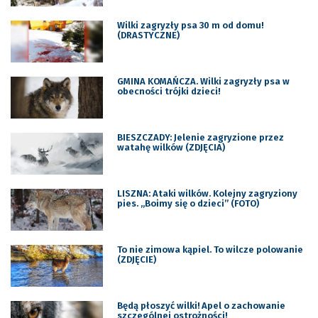
Wilki zagryzły psa 30 m od domu!
(DRASTYCZNE)
GMINA KOMAŃCZA. Wilki zagryzły psa w
obecności trójki dzieci!
BIESZCZADY: Jelenie zagryzione przez
watahę wilków (ZDJĘCIA)
LISZNA: Ataki wilków. Kolejny zagryziony
pies. „Boimy się o dzieci” (FOTO)
To nie zimowa kąpiel. To wilcze polowanie
(ZDJĘCIE)
Będą płoszyć wilki! Apel o zachowanie
szczególnej ostrożności!