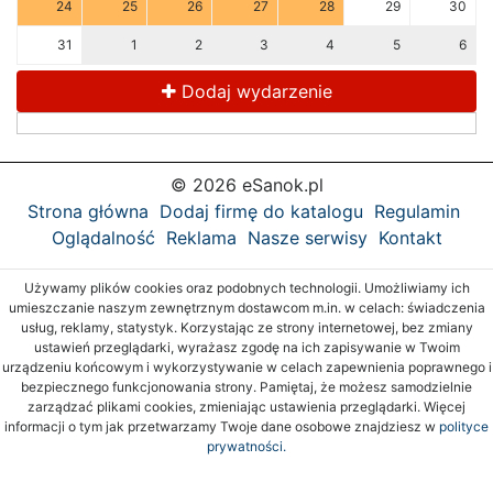
24
25
26
27
28
29
30
31
1
2
3
4
5
6
Dodaj wydarzenie
© 2026 eSanok.pl
Strona główna
Dodaj firmę do katalogu
Regulamin
Oglądalność
Reklama
Nasze serwisy
Kontakt
Używamy plików cookies oraz podobnych technologii. Umożliwiamy ich
umieszczanie naszym zewnętrznym dostawcom m.in. w celach: świadczenia
usług, reklamy, statystyk. Korzystając ze strony internetowej, bez zmiany
ustawień przeglądarki, wyrażasz zgodę na ich zapisywanie w Twoim
urządzeniu końcowym i wykorzystywanie w celach zapewnienia poprawnego i
bezpiecznego funkcjonowania strony. Pamiętaj, że możesz samodzielnie
zarządzać plikami cookies, zmieniając ustawienia przeglądarki. Więcej
informacji o tym jak przetwarzamy Twoje dane osobowe znajdziesz w
polityce
prywatności.