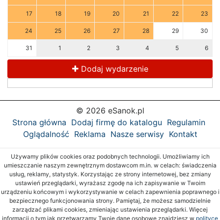
17
18
19
20
21
22
23
24
25
26
27
28
29
30
31
1
2
3
4
5
6
Dodaj wydarzenie
© 2026 eSanok.pl
Strona główna
Dodaj firmę do katalogu
Regulamin
Oglądalność
Reklama
Nasze serwisy
Kontakt
Używamy plików cookies oraz podobnych technologii. Umożliwiamy ich
umieszczanie naszym zewnętrznym dostawcom m.in. w celach: świadczenia
usług, reklamy, statystyk. Korzystając ze strony internetowej, bez zmiany
ustawień przeglądarki, wyrażasz zgodę na ich zapisywanie w Twoim
urządzeniu końcowym i wykorzystywanie w celach zapewnienia poprawnego i
bezpiecznego funkcjonowania strony. Pamiętaj, że możesz samodzielnie
zarządzać plikami cookies, zmieniając ustawienia przeglądarki. Więcej
informacji o tym jak przetwarzamy Twoje dane osobowe znajdziesz w
polityce