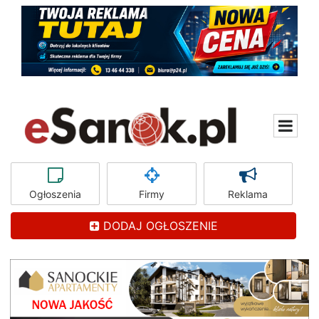
Ogłoszenia
Firmy
Reklama
DODAJ OGŁOSZENIE