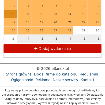
3
4
5
6
7
8
9
10
11
12
13
14
15
16
17
18
19
20
21
22
23
24
25
26
27
28
29
30
31
1
2
3
4
5
6
Dodaj wydarzenie
© 2026 eSanok.pl
Strona główna
Dodaj firmę do katalogu
Regulamin
Oglądalność
Reklama
Nasze serwisy
Kontakt
Używamy plików cookies oraz podobnych technologii. Umożliwiamy ich
umieszczanie naszym zewnętrznym dostawcom m.in. w celach: świadczenia
usług, reklamy, statystyk. Korzystając ze strony internetowej, bez zmiany
ustawień przeglądarki, wyrażasz zgodę na ich zapisywanie w Twoim