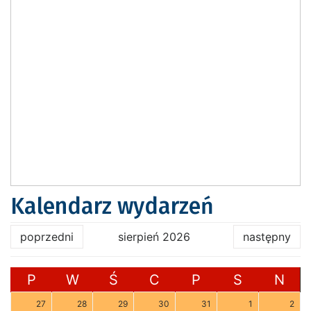
Kalendarz wydarzeń
poprzedni
sierpień 2026
następny
P
W
Ś
C
P
S
N
27
28
29
30
31
1
2