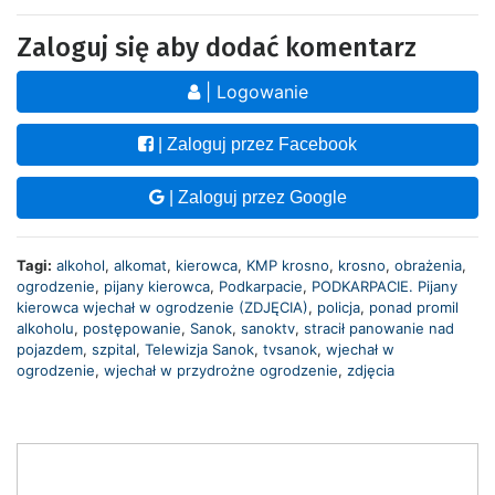
Zaloguj się aby dodać komentarz
| Logowanie
| Zaloguj przez Facebook
| Zaloguj przez Google
Tagi:
alkohol
,
alkomat
,
kierowca
,
KMP krosno
,
krosno
,
obrażenia
,
ogrodzenie
,
pijany kierowca
,
Podkarpacie
,
PODKARPACIE. Pijany
kierowca wjechał w ogrodzenie (ZDJĘCIA)
,
policja
,
ponad promil
alkoholu
,
postępowanie
,
Sanok
,
sanoktv
,
stracił panowanie nad
pojazdem
,
szpital
,
Telewizja Sanok
,
tvsanok
,
wjechał w
ogrodzenie
,
wjechał w przydrożne ogrodzenie
,
zdjęcia