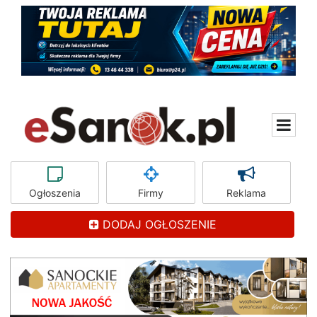
Ogłoszenia
Firmy
Reklama
DODAJ OGŁOSZENIE