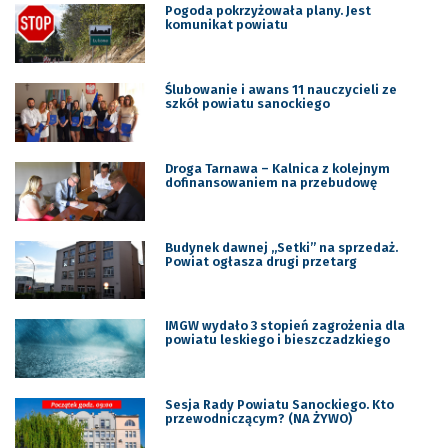
Pogoda pokrzyżowała plany. Jest
komunikat powiatu
Ślubowanie i awans 11 nauczycieli ze
szkół powiatu sanockiego
Droga Tarnawa – Kalnica z kolejnym
dofinansowaniem na przebudowę
Budynek dawnej „Setki” na sprzedaż.
Powiat ogłasza drugi przetarg
IMGW wydało 3 stopień zagrożenia dla
powiatu leskiego i bieszczadzkiego
Sesja Rady Powiatu Sanockiego. Kto
przewodniczącym? (NA ŻYWO)