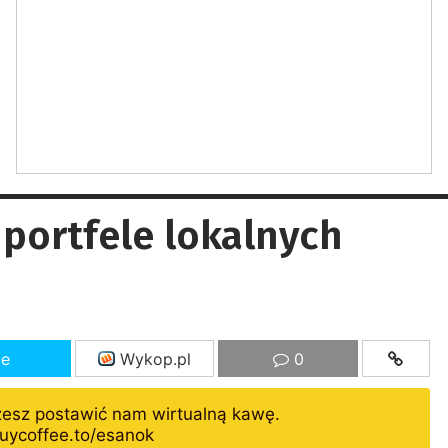
 portfele lokalnych
ze
Wykop.pl
0
żesz postawić nam wirtualną kawę.
uycoffee.to/esanok