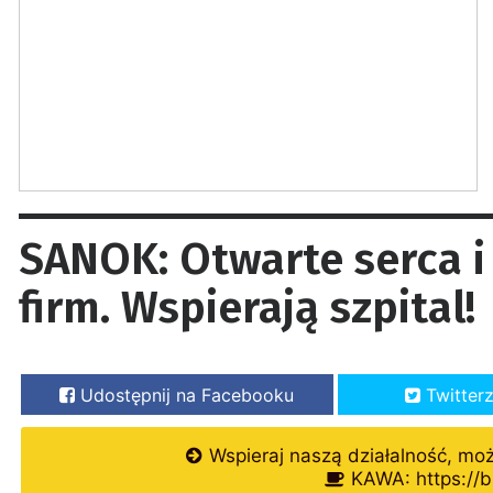
SANOK: Otwarte serca i
firm. Wspierają szpital!
Udostępnij na Facebooku
Twitter
Wspieraj naszą działalność, mo
KAWA: https://b