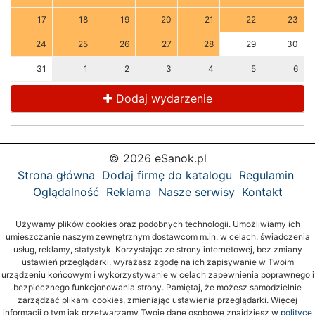
17
18
19
20
21
22
23
24
25
26
27
28
29
30
31
1
2
3
4
5
6
Dodaj wydarzenie
© 2026 eSanok.pl
Strona główna
Dodaj firmę do katalogu
Regulamin
Oglądalność
Reklama
Nasze serwisy
Kontakt
Używamy plików cookies oraz podobnych technologii. Umożliwiamy ich
umieszczanie naszym zewnętrznym dostawcom m.in. w celach: świadczenia
usług, reklamy, statystyk. Korzystając ze strony internetowej, bez zmiany
ustawień przeglądarki, wyrażasz zgodę na ich zapisywanie w Twoim
urządzeniu końcowym i wykorzystywanie w celach zapewnienia poprawnego i
bezpiecznego funkcjonowania strony. Pamiętaj, że możesz samodzielnie
zarządzać plikami cookies, zmieniając ustawienia przeglądarki. Więcej
informacji o tym jak przetwarzamy Twoje dane osobowe znajdziesz w
polityce