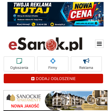
Ogłoszenia
Firmy
Reklama
DODAJ OGŁOSZENIE