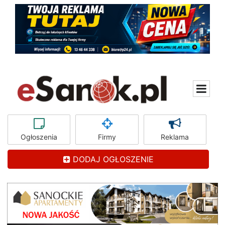
Ogłoszenia
Firmy
Reklama
DODAJ OGŁOSZENIE