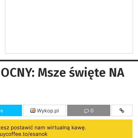
OCNY: Msze święte NA
ze
Wykop.pl
0
żesz postawić nam wirtualną kawę.
uycoffee.to/esanok