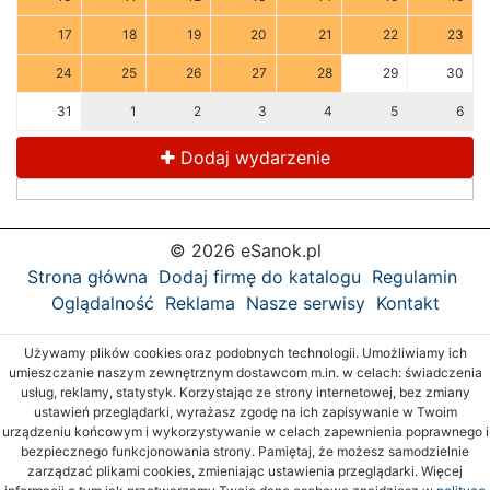
17
18
19
20
21
22
23
24
25
26
27
28
29
30
31
1
2
3
4
5
6
Dodaj wydarzenie
© 2026 eSanok.pl
Strona główna
Dodaj firmę do katalogu
Regulamin
Oglądalność
Reklama
Nasze serwisy
Kontakt
Używamy plików cookies oraz podobnych technologii. Umożliwiamy ich
umieszczanie naszym zewnętrznym dostawcom m.in. w celach: świadczenia
usług, reklamy, statystyk. Korzystając ze strony internetowej, bez zmiany
ustawień przeglądarki, wyrażasz zgodę na ich zapisywanie w Twoim
urządzeniu końcowym i wykorzystywanie w celach zapewnienia poprawnego i
bezpiecznego funkcjonowania strony. Pamiętaj, że możesz samodzielnie
zarządzać plikami cookies, zmieniając ustawienia przeglądarki. Więcej