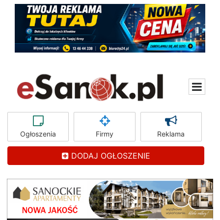
Ogłoszenia
Firmy
Reklama
DODAJ OGŁOSZENIE