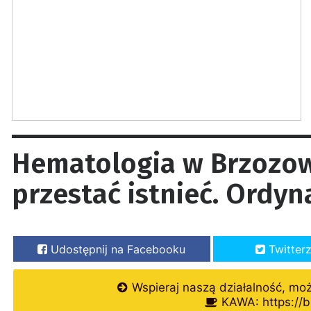
Hematologia w Brzozow
przestać istnieć. Ordyn
Udostępnij na Facebooku
Twitter
Wspieraj naszą działalność, mo
KAWA: https://b