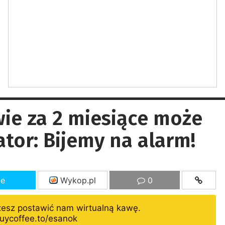
ie za 2 miesiące może
ator: Bijemy na alarm!
ze
Wykop.pl
0
żesz postawić nam wirtualną kawę.
uycoffee.to/esanok