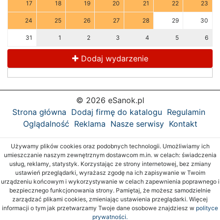
17
18
19
20
21
22
23
24
25
26
27
28
29
30
31
1
2
3
4
5
6
Dodaj wydarzenie
© 2026 eSanok.pl
Strona główna
Dodaj firmę do katalogu
Regulamin
Oglądalność
Reklama
Nasze serwisy
Kontakt
Używamy plików cookies oraz podobnych technologii. Umożliwiamy ich
umieszczanie naszym zewnętrznym dostawcom m.in. w celach: świadczenia
usług, reklamy, statystyk. Korzystając ze strony internetowej, bez zmiany
ustawień przeglądarki, wyrażasz zgodę na ich zapisywanie w Twoim
urządzeniu końcowym i wykorzystywanie w celach zapewnienia poprawnego i
bezpiecznego funkcjonowania strony. Pamiętaj, że możesz samodzielnie
zarządzać plikami cookies, zmieniając ustawienia przeglądarki. Więcej
informacji o tym jak przetwarzamy Twoje dane osobowe znajdziesz w
polityce
prywatności.