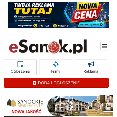
Ogłoszenia
Firmy
Reklama
DODAJ OGŁOSZENIE