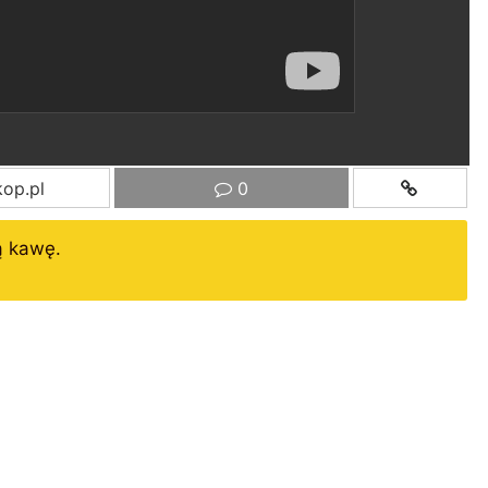
op.pl
0
ą kawę.