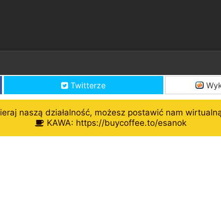
Twitterze
Wyk
eraj naszą działalność, możesz postawić nam wirtualn
KAWA: https://buycoffee.to/esanok