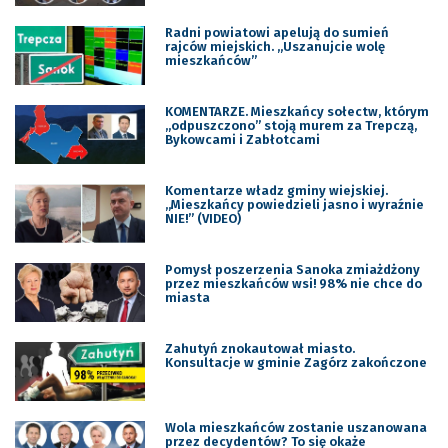
Radni powiatowi apelują do sumień
rajców miejskich. „Uszanujcie wolę
mieszkańców”
KOMENTARZE. Mieszkańcy sołectw, którym
„odpuszczono” stoją murem za Trepczą,
Bykowcami i Zabłotcami
Komentarze władz gminy wiejskiej.
„Mieszkańcy powiedzieli jasno i wyraźnie
NIE!” (VIDEO)
Pomysł poszerzenia Sanoka zmiażdżony
przez mieszkańców wsi! 98% nie chce do
miasta
Zahutyń znokautował miasto.
Konsultacje w gminie Zagórz zakończone
Wola mieszkańców zostanie uszanowana
przez decydentów? To się okaże