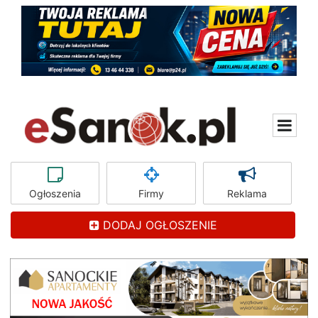
Ogłoszenia
Firmy
Reklama
DODAJ OGŁOSZENIE