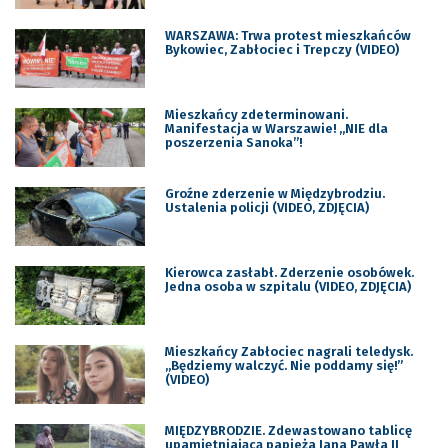
WARSZAWA: Trwa protest mieszkańców
Bykowiec, Zabłociec i Trepczy (VIDEO)
Mieszkańcy zdeterminowani.
Manifestacja w Warszawie! „NIE dla
poszerzenia Sanoka”!
Groźne zderzenie w Międzybrodziu.
Ustalenia policji (VIDEO, ZDJĘCIA)
Kierowca zasłabł. Zderzenie osobówek.
Jedna osoba w szpitalu (VIDEO, ZDJĘCIA)
Mieszkańcy Zabłociec nagrali teledysk.
„Będziemy walczyć. Nie poddamy się!”
(VIDEO)
MIĘDZYBRODZIE. Zdewastowano tablicę
upamiętniającą papieża Jana Pawła II