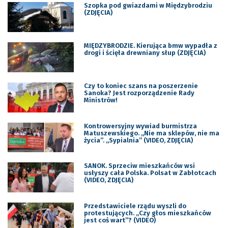
Szopka pod gwiazdami w Międzybrodziu
(ZDJĘCIA)
MIĘDZYBRODZIE. Kierująca bmw wypadła z
drogi i ścięła drewniany słup (ZDJĘCIA)
Czy to koniec szans na poszerzenie
Sanoka? Jest rozporządzenie Rady
Ministrów!
Kontrowersyjny wywiad burmistrza
Matuszewskiego. „Nie ma sklepów, nie ma
życia”. „Sypialnia” (VIDEO, ZDJĘCIA)
SANOK. Sprzeciw mieszkańców wsi
usłyszy cała Polska. Polsat w Zabłotcach
(VIDEO, ZDJĘCIA)
Przedstawiciele rządu wyszli do
protestujących. „Czy głos mieszkańców
jest coś wart”? (VIDEO)